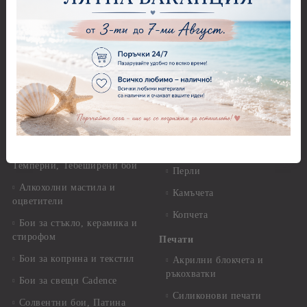
Акрилни бои металик -
Панделки - с надпис
Pentart
Дантели
Акрилни бои - Artiste
Конци, ширити и други
Акрилна боя металик -
Artiste
Панделки и дантели -
Детски мотиви
Акрилни бои металик -
Dora Cadence
Панделки и дантели -
Зимни и Коледни мотиви
Антични бои
Перли,камъчета и копчета
Други - Акрилни, Маслени,
Темперни, Тебеширени бои
Перли
Алкохолни мастила и
Камъчета
оцветители
Копчета
Бои за стъкло, керамика и
стирофом
Печати
Бои за коприна и текстил
Акрилни блокчета и
ръкохватки
Бои за свещи Cadence
Силиконови печати
Солвентни бои, Патина