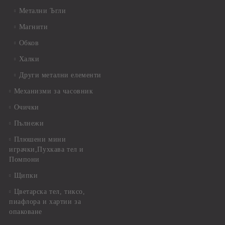
Метални Ъгли
Магнити
Обков
Халки
Други метални елементи
Механизми за часовник
Очички
Пълнежи
Плюшени мини
играчки,Пухкава тел и
Помпони
Щипки
Цветарска тел, тиксо,
пиафлора и хартии за
опаковане