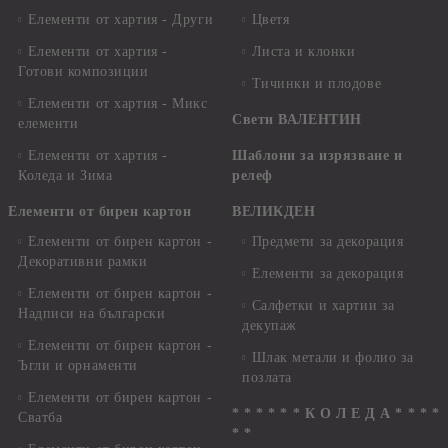
Елементи от хартия - Други
Цветя
Елементи от хартия -
Листа и клонки
Готови композиции
Тичинки и плодове
Елементи от хартия - Микс
Свети ВАЛЕНТИН
елементи
Елементи от хартия -
Шаблони за изрязване и
Коледа и Зима
релеф
Елементи от бирен картон
ВЕЛИКДЕН
Елементи от бирен картон -
Предмети за декорация
Декоративни рамки
Елементи за декорация
Елементи от бирен картон -
Салфетки и хартии за
Надписи на български
декупаж
Елементи от бирен картон -
Шлак метали и фолио за
Ъгли и орнаменти
позлата
Елементи от бирен картон -
* * * * * * К О Л Е Д А * * * *
Сватба
* *