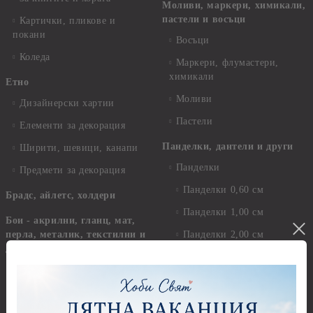
Моливи, маркери, химикали,
пастели и восъци
Картички, пликове и
покани
Восъци
Коледа
Маркери, флумастери,
химикали
Етно
Моливи
Дизайнерски хартии
Пастели
Елементи за декорация
Панделки, дантели и други
Ширити, шевици, канапи
Панделки
Предмети за декорация
Панделки 0,60 см
Брадс, айлетс, холдери
Панделки 1,00 см
Бои - акрилни, гланц, мат,
перла, металик, текстилни и
Панделки 2,00 см
други
Панделки 3,00 см
Акрилни бои - Stamperia
Панделки 4,00 см
Акрилни бои - Pentart
Панделки - други