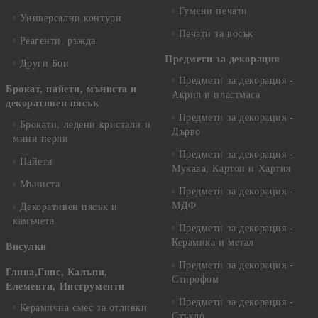
Гумени печати
Универсални контури
Печати за восък
Реагенти, ръжда
Предмети за декорация
Други Бои
Предмети за декорация -
Брокат, пайети, мъниста и
Акрил и пластмаса
декоративен пясък
Предмети за декорация -
Брокати, ледени кристали и
Дърво
мини перли
Предмети за декорация -
Пайети
Мукава, Картон и Хартия
Мъниста
Предмети за декорация -
МДФ
Декоративен пясък и
камъчета
Предмети за декорация -
Керамика и метал
Висулки
Предмети за декорация -
Глина,Гипс, Калъпи,
Стирофом
Елементи, Инструменти
Предмети за декорация -
Керамична смес за отливки
Стъкло