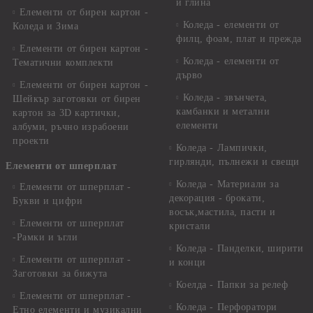
и глина
Елементи от бирен картон -
Коледа - елементи от
Коледа и Зима
филц, фоам, плат и прежда
Елементи от бирен картон -
Коледа - елементи от
Тематични комплекти
дърво
Елементи от бирен картон -
Коледа - звънчета,
Шейкър заготовки от бирен
камбанки и метални
картон за 3D картички,
елементи
албуми, ръчно израбоени
проекти
Коледа - Лампички,
гирлянди, пълнежи и свещи
Елементи от шперплат
Коледа - Материали за
Елементи от шперплат -
декорация - брокати,
Букви и цифри
восък,мастила, пасти и
Елементи от шперплат
кристали
-Рамки и ъгли
Коледа - Панделки, ширити
Елементи от шперплат -
и конци
Заготовки за бижута
Коелда - Папки за релеф
Елементи от шперплат -
Коледа - Перфоратори
Етно елементи и музикални