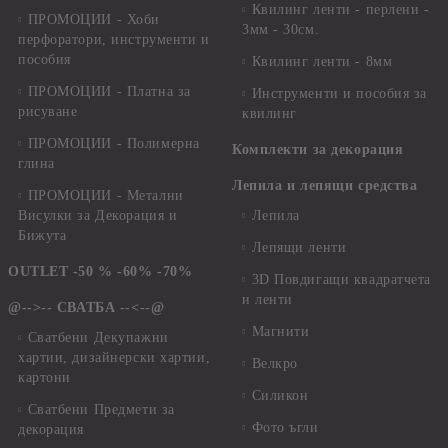
Квилинг ленти - перлени -
ПРОМОЦИИ - Хоби
3мм - 30см.
перфоратори, инструменти и
пособия
Квилинг ленти - 8мм
ПРОМОЦИИ - Платна за
Инструменти и пособия за
рисуване
квилинг
ПРОМОЦИИ - Полимерна
Комплекти за декорация
глина
Лепила и лепящи средства
ПРОМОЦИИ - Метални
Висулки за Декорация и
Лепила
Бижута
Лепящи ленти
OUTLET -50 % -60% -70%
3D Повдигащи квадратчета
и ленти
@-->-- СВАТБА --<--@
Магнити
Сватбени Декупажни
хартии, дизайнерски хартии,
Велкро
картони
Силикон
Сватбени Предмети за
Фото ъгли
декорация