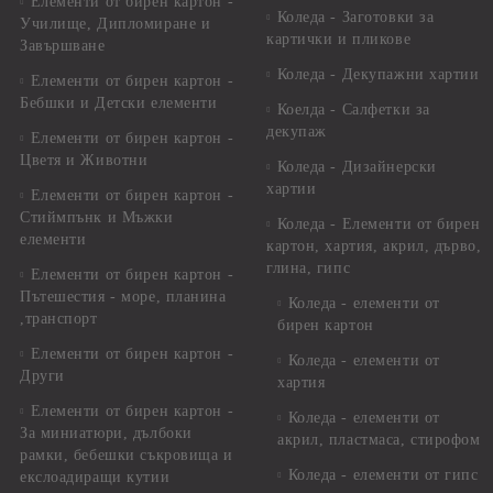
Елементи от бирен картон -
Коледа - Заготовки за
Училище, Дипломиране и
картички и пликове
Завършване
Коледа - Декупажни хартии
Елементи от бирен картон -
Бебшки и Детски елементи
Коелда - Салфетки за
декупаж
Елементи от бирен картон -
Цветя и Животни
Коледа - Дизайнерски
хартии
Елементи от бирен картон -
Стиймпънк и Мъжки
Коледа - Eлементи от бирен
елементи
картон, хартия, акрил, дърво,
глина, гипс
Елементи от бирен картон -
Пътешестия - море, планина
Коледа - елементи от
,транспорт
бирен картон
Елементи от бирен картон -
Коледа - елементи от
Други
хартия
Елементи от бирен картон -
Коледа - елементи от
За миниатюри, дълбоки
акрил, пластмаса, стирофом
рамки, бебешки съкровища и
Коледа - елементи от гипс
екслоадиращи кутии