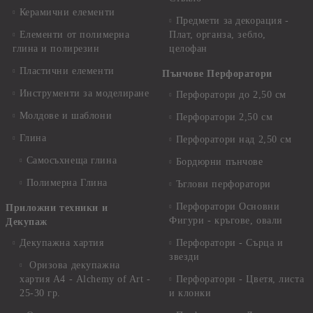
Керамични елементи
Предмети за декорация -
Елементи от полимерна
Плат, органза, зебло,
глина и полирезин
целофан
Пластични елементи
Пънчове Перфоратори
Инструменти за моделиране
Перфоратори до 2,50 см
Молдове и шаблони
Перфоратори 2,50 см
Глина
Перфоратори над 2,50 см
Самосъхнеща глина
Бордюрни пънчове
Полимерна Глина
Ъглови перфоратори
Перфоратори Основни
Приложни техники и
Фигури - кръгове, овали
Декупаж
Декупажна хартия
Перфоратори - Сърца и
звезди
Оризова декупажна
хартия А4 - Alchemy of Art -
Перфоратори - Цветя, листа
25-30 гр.
и клонки