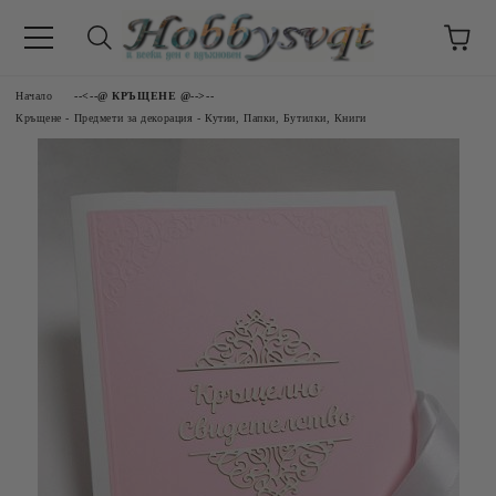
Начало
--<--@ КРЪЩЕНЕ @-->--
Кръщене - Предмети за декорация - Кутии, Папки, Бутилки, Книги