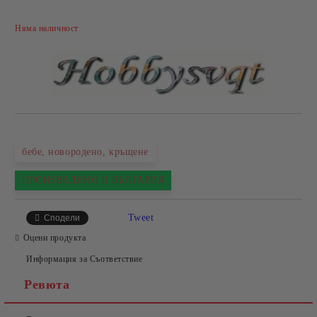
Добави в желани
Няма наличност
бебе, новородено, кръщене
ПРОИЗВЕДЕНО В БЪЛГАРИЯ
Tweet
Сподели
Оцени продукта
Информация за Съответствие
Ревюта