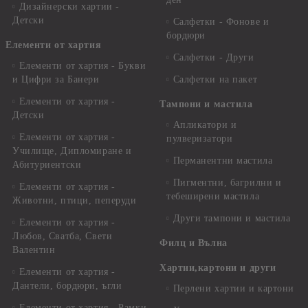
Дизайнерски хартии -
Детски
Салфетки - Фонове и
бордюри
Елементи от хартия
Салфетки - Други
Елементи от хартия - Букви
и Цифри за Банери
Салфетки на пакет
Елементи от хартия -
Тампони и мастила
Детски
Апликатори и
Елементи от хартия -
пулверизатори
Училище, Дипломиране и
Перманентни мастила
Абитуриентски
Пигментни, багрилни и
Елементи от хартия -
тебеширени мастила
Животни, птици, пеперуди
Други тампони и мастила
Елементи от хартия -
Любов, Сватба, Свети
Филц и Вълна
Валентин
Хартии,картони и други
Елементи от хартия -
Дантели, бордюри, ъгли
Перлени хартии и картони
Елементи от хартия - Рамки