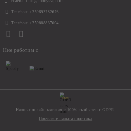
Имейл:
info@hobbysvqt.com
Телефон:
+359893782676
Телефон:
+359888837004
Ние работим с
GDPR
Нашият онлайн магазин е 100% съобразен с GDPR.
Прочетете нашата политика