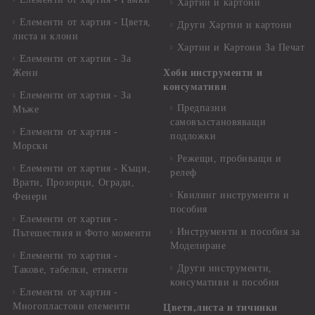
Хартии и картони
Елементи от хартия - Цветя,
Други Хартии и картони
листа и клони
Хартии и Картони За Печат
Елементи от хартия - За
Жени
Хоби инструменти и
консумативи
Елементи от хартия - За
Предпазни
Мъже
самовъзстановяващи
Елементи от хартия -
подложки
Морски
Режещи, пробиващи и
Елементи от хартия - Къщи,
релеф
Врати, Прозорци, Огради,
Квилинг инструменти и
Фенери
пособия
Елементи от хартия -
Инструменти и пособия за
Пътешествия и Фото моменти
Моделиране
Елементи то хартия -
Други инструменти,
Такове, табелки, етикети
консумативи и пособия
Елементи от хартия -
Многопластови елементи
Цветя,листа и тичинки