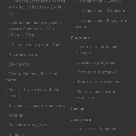
Оризова декупажна хартия
Перфоратори - Детски
А4 - Itd. Collection - 25-30
Перфоратори - Животни
гр.
Перфоратори - Коледни и
Фина оризова декупажна
Зимни
хартия Stamperia - 21 х
29.см. - 28гр.
Рисуване
Декупажна хартия - Други
Грунд и почистващи
разтвори
Антични пасти
Платна за рисуване
Вакс пасти
Стативи и поставки
Грунд, Основи, Релефни
пасти
Четки и инструменти
Варак, Шлак метал, Фолио,
Моливи, акварелни
Пантна
комплекти
Лакове и защитни покрития
Свещи
Лепила
Салфетки
Краклета и медиуми
Салфетки - Великден
Шаблони