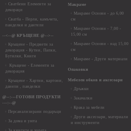
Сватбени Елементи за
Макраме
декораци
Макраме Основи - до 6,00
Сватба - Перли, камъчета,
см
панделки и дантели
Макраме Основи - 7,00 -
15,00 см
--<--@ КРЪЩЕНЕ @-->--
Макраме Основи - над 15,00
Кръщене - Предмети за
см
декорация - Кутии, Папки,
Бутилки, Книги
Макраме - Други материали
Кръщене - Елементи за
Опаковки
декорация
Мебелен обков и аксесоари
Кръщене - Хартии, картони,
данели , панделки
Дръжки
@--:---ГОТОВИ ПРОДУКТИ
Закачалки
---:--@
Крака за мебели
Персанализирани подаръци
Други аксесоари, материали
За дома и уюта
и инструменти
За книгите и хората