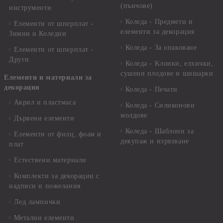
(пънчове)
инструменти
Коледа - Предмети и
Елементи от шперплат -
елементи за декорация
Зимни и Коледни
Коледа - За опаковане
Елементи от шперплат -
Други
Коледа - Kлонки, елхички,
сушени плодове и шишарки
Елементи и материали за
декорация
Коледа - Печати
Акрил и пластмаса
Коледа - Силиконови
молдове
Дървени елементи
Коледа - Шаблони за
Елементи от филц, фоам и
декупаж и изрязване
плат
Естествени материали
Комплекти за декорации с
надписи и пожелания
Лед лампички
Метални елементи