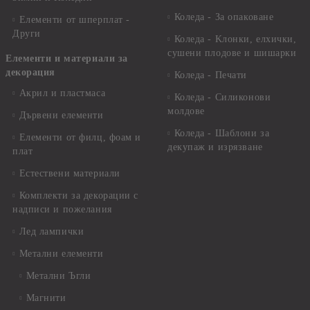
Коледа - За опаковане
Елементи от шперплат -
Други
Коледа - Kлонки, елхички,
сушени плодове и шишарки
Елементи и материали за
декорация
Коледа - Печати
Акрил и пластмаса
Коледа - Силиконови
молдове
Дървени елементи
Коледа - Шаблони за
Елементи от филц, фоам и
декупаж и изрязване
плат
Естествени материали
Комплекти за декорации с
надписи и пожелания
Лед лампички
Метални елементи
Метални Ъгли
Магнити