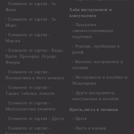
Елементи от хартия - За
Жени
Хоби инструменти и
консумативи
Елементи от хартия - За
Предпазни
Мъже
самовъзстановяващи
Елементи от хартия -
подложки
Морски
Режещи, пробиващи и
Елементи от хартия - Къщи,
релеф
Врати, Прозорци, Огради,
Квилинг инструменти и
Фенери
пособия
Елементи от хартия -
Инструменти и пособия за
Пътешествия и Фото моменти
Моделиране
Елементи то хартия -
Други инструменти,
Такове, табелки, етикети
консумативи и пособия
Елементи от хартия -
Многопластови елементи
Цветя,листа и тичинки
Елементи от хартия - Други
Цветя
Елементи от хартия -
Листа и клонки