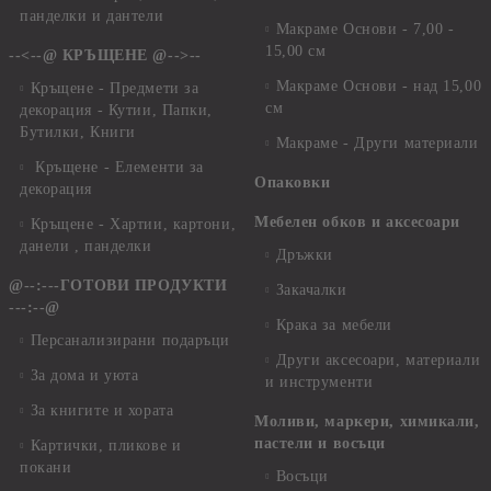
панделки и дантели
Макраме Основи - 7,00 -
15,00 см
--<--@ КРЪЩЕНЕ @-->--
Макраме Основи - над 15,00
Кръщене - Предмети за
см
декорация - Кутии, Папки,
Бутилки, Книги
Макраме - Други материали
Кръщене - Елементи за
Опаковки
декорация
Мебелен обков и аксесоари
Кръщене - Хартии, картони,
данели , панделки
Дръжки
@--:---ГОТОВИ ПРОДУКТИ
Закачалки
---:--@
Крака за мебели
Персанализирани подаръци
Други аксесоари, материали
За дома и уюта
и инструменти
За книгите и хората
Моливи, маркери, химикали,
пастели и восъци
Картички, пликове и
покани
Восъци