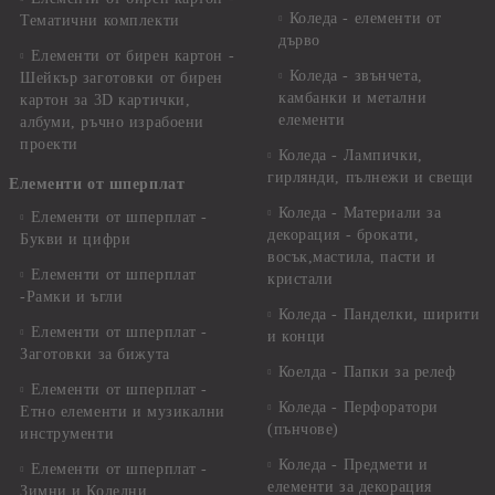
Коледа - елементи от
Тематични комплекти
дърво
Елементи от бирен картон -
Коледа - звънчета,
Шейкър заготовки от бирен
камбанки и метални
картон за 3D картички,
елементи
албуми, ръчно израбоени
проекти
Коледа - Лампички,
гирлянди, пълнежи и свещи
Елементи от шперплат
Коледа - Материали за
Елементи от шперплат -
декорация - брокати,
Букви и цифри
восък,мастила, пасти и
Елементи от шперплат
кристали
-Рамки и ъгли
Коледа - Панделки, ширити
Елементи от шперплат -
и конци
Заготовки за бижута
Коелда - Папки за релеф
Елементи от шперплат -
Коледа - Перфоратори
Етно елементи и музикални
(пънчове)
инструменти
Коледа - Предмети и
Елементи от шперплат -
елементи за декорация
Зимни и Коледни