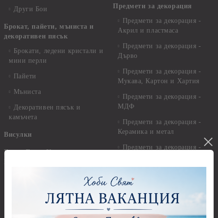
Предмети за декорация
Други Бои
Предмети за декорация -
Брокат, пайети, мъниста и
Акрил и пластмаса
декоративен пясък
Предмети за декорация -
Брокати, ледени кристали и
Дърво
мини перли
Предмети за декорация -
Пайети
Мукава, Картон и Хартия
Мъниста
Предмети за декорация -
МДФ
Декоративен пясък и
камъчета
Предмети за декорация -
Керамика и метал
Висулки
Предмети за декорация -
Глина,Гипс, Калъпи,
Стирофом
Елементи, Инструменти
Предмети за декорация -
Керамична смес за отливки
Стъкло
Керамични елементи
Предмети за декорация -
Елементи от полимерна
Плат, органза, зебло,
глина и полирезин
целофан