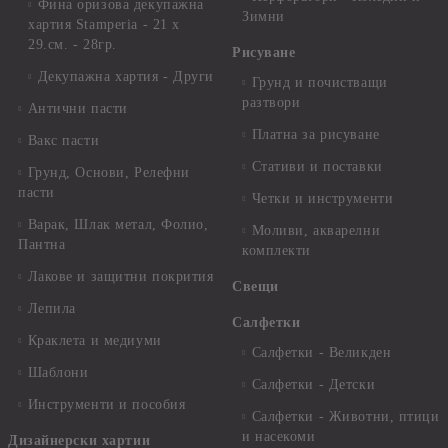
Фина оризова декупажна
Зимни
хартия Stamperia - 21 х
29.см. - 28гр.
Рисуване
Декупажна хартия - Други
Грунд и почистващи
разтвори
Антични пасти
Платна за рисуване
Вакс пасти
Стативи и поставки
Грунд, Основи, Релефни
пасти
Четки и инструменти
Варак, Шлак метал, Фолио,
Моливи, акварелни
Пантна
комплекти
Лакове и защитни покрития
Свещи
Лепила
Салфетки
Краклета и медиуми
Салфетки - Великден
Шаблони
Салфетки - Детски
Инструменти и пособия
Салфетки - Животни, птици
и насекоми
Дизайнерски хартии