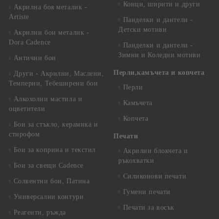
Конци, ширити и други
Акрилна боя металик -
Artiste
Панделки и дантели -
Детски мотиви
Акрилни бои металик -
Dora Cadence
Панделки и дантели -
Зимни и Коледни мотиви
Антични бои
Перли,камъчета и копчета
Други - Акрилни, Маслени,
Темперни, Тебеширени бои
Перли
Алкохолни мастила и
Камъчета
оцветители
Копчета
Бои за стъкло, керамика и
стирофом
Печати
Бои за коприна и текстил
Акрилни блокчета и
ръкохватки
Бои за свещи Cadence
Силиконови печати
Солвентни бои, Патина
Гумени печати
Универсални контури
Печати за восък
Реагенти, ръжда