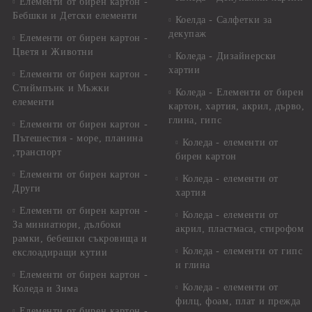
Елементи от бирен картон -
Бебшки и Детски елементи
Коелда - Салфетки за
декупаж
Елементи от бирен картон -
Цветя и Животни
Коледа - Дизайнерски
хартии
Елементи от бирен картон -
Стиймпънк и Мъжки
Коледа - Eлементи от бирен
елементи
картон, хартия, акрил, дърво,
глина, гипс
Елементи от бирен картон -
Пътешестия - море, планина
Коледа - елементи от
,транспорт
бирен картон
Елементи от бирен картон -
Коледа - елементи от
Други
хартия
Елементи от бирен картон -
Коледа - елементи от
За миниатюри, дълбоки
акрил, пластмаса, стирофом
рамки, бебешки съкровища и
Коледа - елементи от гипс
екслоадиращи кутии
и глина
Елементи от бирен картон -
Коледа - елементи от
Коледа и Зима
филц, фоам, плат и прежда
Елементи от бирен картон -