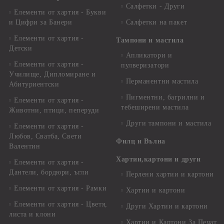
Салфетки - Други
Елементи от хартия - Букви
и Цифри за Банери
Салфетки на пакет
Елементи от хартия -
Тампони и мастила
Детски
Апликатори и
Елементи от хартия -
пулверизатори
Училище, Дипломиране и
Перманентни мастила
Абитуриентски
Пигментни, багрилни и
Елементи от хартия -
тебеширени мастила
Животни, птици, пеперуди
Други тампони и мастила
Елементи от хартия -
Любов, Сватба, Свети
Филц и Вълна
Валентин
Хартии,картони и други
Елементи от хартия -
Дантели, бордюри, ъгли
Перлени хартии и картони
Елементи от хартия - Рамки
Хартии и картони
Елементи от хартия - Цветя,
Други Хартии и картони
листа и клони
Хартии и Картони За Печат