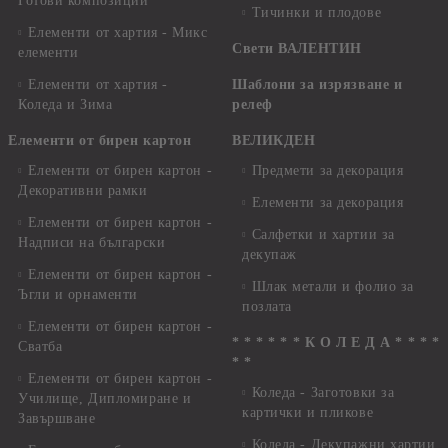
Готови композиции
Тичинки и плодове
Елементи от хартия - Микс
Свети ВАЛЕНТИН
елементи
Елементи от хартия -
Шаблони за изрязване и
Коледа и Зима
релеф
Елементи от бирен картон
ВЕЛИКДЕН
Елементи от бирен картон -
Предмети за декорация
Декоративни рамки
Елементи за декорация
Елементи от бирен картон -
Салфетки и хартии за
Надписи на български
декупаж
Елементи от бирен картон -
Шлак метали и фолио за
Ъгли и орнаменти
позлата
Елементи от бирен картон -
* * * * * * К О Л Е Д А * * * *
Сватба
* *
Елементи от бирен картон -
Коледа - Заготовки за
Училище, Дипломиране и
картички и пликове
Завършване
Коледа - Декупажни хартии