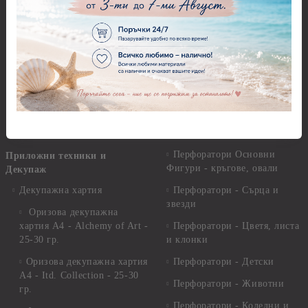
Пластични елементи
Пънчове Перфоратори
Инструменти за моделиране
Перфоратори до 2,50 см
Молдове и шаблони
Перфоратори 2,50 см
Глина
Перфоратори над 2,50 см
Самосъхнеща глина
Бордюрни пънчове
Полимерна Глина
Ъглови перфоратори
Перфоратори Основни
Приложни техники и
Фигури - кръгове, овали
Декупаж
Декупажна хартия
Перфоратори - Сърца и
звезди
Оризова декупажна
хартия А4 - Alchemy of Art -
Перфоратори - Цветя, листа
25-30 гр.
и клонки
Оризова декупажна хартия
Перфоратори - Детски
А4 - Itd. Collection - 25-30
Перфоратори - Животни
гр.
Перфоратори - Коледни и