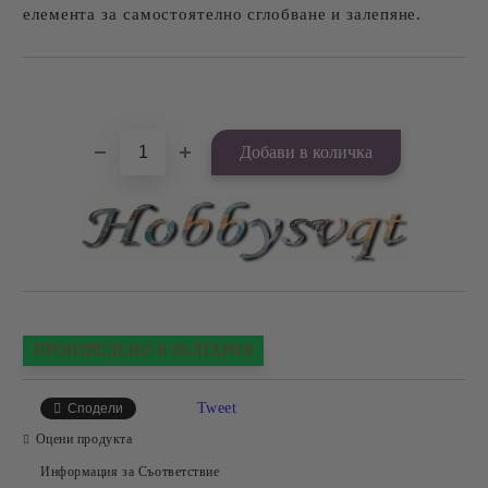
елемента за самостоятелно сглобване и залепяне.
Добави в желани
ПРОИЗВЕДЕНО В БЪЛГАРИЯ
Tweet
Сподели
Оцени продукта
Информация за Съответствие