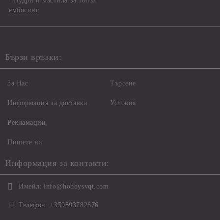
Пудри и мастила за топъл
ембосинг
Бързи връзки:
За Нас
Търсене
Информация за доставка
Условия
Рекламации
Пишете ни
Информация за контакти:
Имейл:
info@hobbysvqt.com
Телефон:
+359893782676