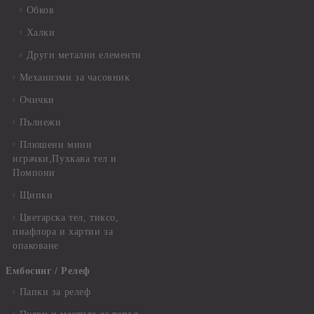
Обков
Халки
Други метални елементи
Механизми за часовник
Очички
Пълнежи
Плюшени мини
играчки,Пухкава тел и
Помпони
Щипки
Цветарска тел, тиксо,
пиафлора и хартии за
опаковане
Ембосинг / Релеф
Папки за релеф