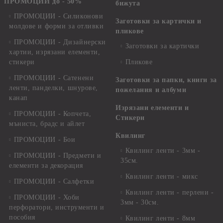
ПРОМОЦИИ до - 50%
бижута
ПРОМОЦИИ - Силиконови
Заготовки за картички и
молдове и форми за отливки
пликове
ПРОМОЦИИ - Дизайнерски
Заготовки за картички
хартии, изрязани елементи,
стикери
Пликове
ПРОМОЦИИ - Сатенени
Заготовки за папки, книги за
ленти, панделки, шнурове,
пожелания и албуми
канап
Изрязани елементи и
ПРОМОЦИИ - Копчета,
Стикери
мъниста, брадс и айлет
Квилинг
ПРОМОЦИИ - Бои
Квилинг ленти - 3мм -
ПРОМОЦИИ - Предмети и
35см.
елементи за декорация
Квилинг ленти - микс
ПРОМОЦИИ - Салфетки
Квилинг ленти - перлени -
ПРОМОЦИИ - Хоби
3мм - 30см.
перфоратори, инструменти и
пособия
Квилинг ленти - 8мм