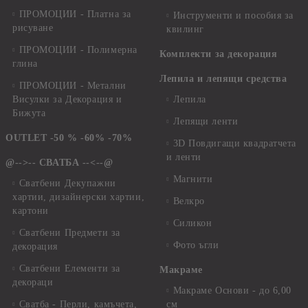
ПРОМОЦИИ - Платна за
Инструменти и пособия за
рисуване
квилинг
ПРОМОЦИИ - Полимерна
Комплекти за декорация
глина
Лепила и лепящи средства
ПРОМОЦИИ - Метални
Висулки за Декорация и
Лепила
Бижута
Лепящи ленти
OUTLET -50 % -60% -70%
3D Повдигащи квадратчета
и ленти
@-->-- СВАТБА --<--@
Магнити
Сватбени Декупажни
хартии, дизайнерски хартии,
Велкро
картони
Силикон
Сватбени Предмети за
Фото ъгли
декорация
Сватбени Елементи за
Макраме
декораци
Макраме Основи - до 6,00
Сватба - Перли, камъчета,
см