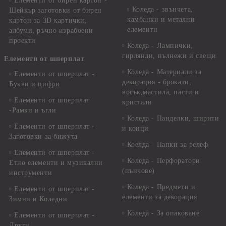
Елементи от бирен картон -
Коледа - звънчета,
Шейкър заготовки от бирен
камбанки и метални
картон за 3D картички,
елементи
албуми, ръчно израбоени
проекти
Коледа - Лампички,
гирлянди, пълнежи и свещи
Елементи от шперплат
Коледа - Материали за
Елементи от шперплат -
декорация - брокати,
Букви и цифри
восък,мастила, пасти и
Елементи от шперплат
кристали
-Рамки и ъгли
Коледа - Панделки, ширити
Елементи от шперплат -
и конци
Заготовки за бижута
Коелда - Папки за релеф
Елементи от шперплат -
Коледа - Перфоратори
Етно елементи и музикални
(пънчове)
инструменти
Коледа - Предмети и
Елементи от шперплат -
елементи за декорация
Зимни и Коледни
Коледа - За опаковане
Елементи от шперплат -
Други