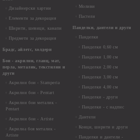
Моливи
Дизайнерски хартии
Пастели
Елементи за декорация
Панделки, дантели и други
Ширити, шевици, канапи
Панделки
Предмети за декорация
Панделки 0,60 см
Брадс, айлетс, холдери
Панделки 1,00 см
Бои - акрилни, гланц, мат,
перла, металик, текстилни и
Панделки 2,00 см
други
Панделки 3,00 см
Акрилни бои - Stamperia
Панделки 4,00 см
Акрилни бои - Pentart
Панделки - други
Акрилни бои металик -
Панделки - с надпис
Pentart
Дантели
Акрилни бои - Artiste
Конци, ширити и други
Акрилна боя металик -
Artiste
Панделки и дантели -