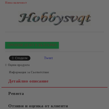
Добави в желани
Няма наличност
ПРОИЗВЕДЕНО В БЪЛГАРИЯ
Tweet
Сподели
Оцени продукта
Информация за Съответствие
Детайлно описание
Ревюта
Отзиви и оценка от клиенти