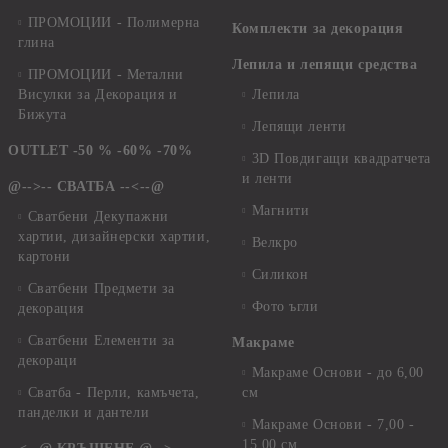
ПРОМОЦИИ - Полимерна
Комплекти за декорация
глина
Лепила и лепящи средства
ПРОМОЦИИ - Метални
Висулки за Декорация и
Лепила
Бижута
Лепящи ленти
OUTLET -50 % -60% -70%
3D Повдигащи квадратчета
и ленти
@-->-- СВАТБА --<--@
Магнити
Сватбени Декупажни
хартии, дизайнерски хартии,
Велкро
картони
Силикон
Сватбени Предмети за
Фото ъгли
декорация
Сватбени Елементи за
Макраме
декораци
Макраме Основи - до 6,00
Сватба - Перли, камъчета,
см
панделки и дантели
Макраме Основи - 7,00 -
15,00 см