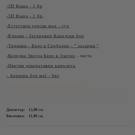
-3D Къща - 1 бр
-3D Къща - 1 бр
-Естествен горски мъх - сух
-Клонки - Заскрежен Канадски бор
-Тичинки - Бяло и Сребърно - " захарни "
-Коледна Звезда Бяло и Златно
- листа
-Цветни декоративни камъчета
- Акрилна боя мат - бял
Диаметър:
12,00
см.
Височина:
11,00
см.