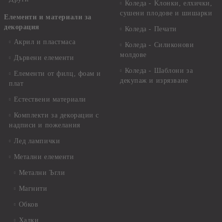
Коледа - Kлонки, елхички,
сушени плодове и шишарки
Елементи и материали за
декорация
Коледа - Печати
Акрил и пластмаса
Коледа - Силиконови
молдове
Дървени елементи
Коледа - Шаблони за
Елементи от филц, фоам и
декупаж и изрязване
плат
Естествени материали
Комплекти за декорации с
надписи и пожелания
Лед лампички
Метални елементи
Метални Ъгли
Магнити
Обков
Халки