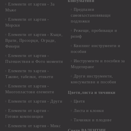
консумативи
Елементи от хартия - За
Предпазни
Мъже
самовъзстановяващи
Елементи от хартия -
подложки
Морски
Режещи, пробиващи и
Елементи от хартия - Къщи,
релеф
Врати, Прозорци, Огради,
Квилинг инструменти и
Фенери
пособия
Елементи от хартия -
Инструменти и пособия за
Пътешествия и Фото моменти
Моделиране
Елементи то хартия -
Други инструменти,
Такове, табелки, етикети
консумативи и пособия
Елементи от хартия -
Многопластови елементи
Цветя,листа и тичинки
Елементи от хартия - Други
Цветя
Елементи от хартия -
Листа и клонки
Готови композиции
Тичинки и плодове
Елементи от хартия - Микс
Свети ВАЛЕНТИН