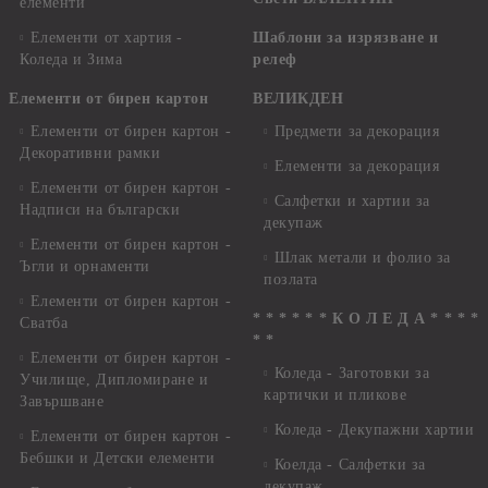
елементи
Елементи от хартия -
Шаблони за изрязване и
Коледа и Зима
релеф
Елементи от бирен картон
ВЕЛИКДЕН
Елементи от бирен картон -
Предмети за декорация
Декоративни рамки
Елементи за декорация
Елементи от бирен картон -
Салфетки и хартии за
Надписи на български
декупаж
Елементи от бирен картон -
Шлак метали и фолио за
Ъгли и орнаменти
позлата
Елементи от бирен картон -
* * * * * * К О Л Е Д А * * * *
Сватба
* *
Елементи от бирен картон -
Коледа - Заготовки за
Училище, Дипломиране и
картички и пликове
Завършване
Коледа - Декупажни хартии
Елементи от бирен картон -
Бебшки и Детски елементи
Коелда - Салфетки за
декупаж