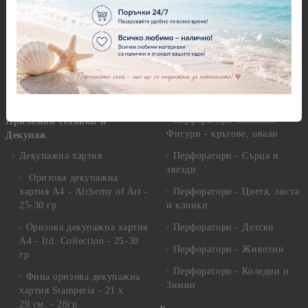
Инструменти за моделиране
Перфоратори до 2,50 см
Молдове и шаблони
Перфоратори 2,50 см
Глина
Перфоратори над 2,50 см
Самосъхнеща глина
Бордюрни пънчове
Полимерна Глина
Ъглови перфоратори
Перфоратори Основни
Приложни техники и
Фигури - кръгове, овали
Декупаж
Декупажна хартия
Перфоратори - Сърца и
звезди
Оризова декупажна
хартия А4 - Alchemy of Art -
Перфоратори - Цветя, листа
25-30 гр.
и клонки
Оризова декупажна хартия
Перфоратори - Детски
А4 - Itd. Collection - 25-30
Перфоратори - Животни
гр.
Перфоратори - Коледни и
Фина оризова декупажна
Зимни
хартия Stamperia - 21 х
29.см. - 28гр.