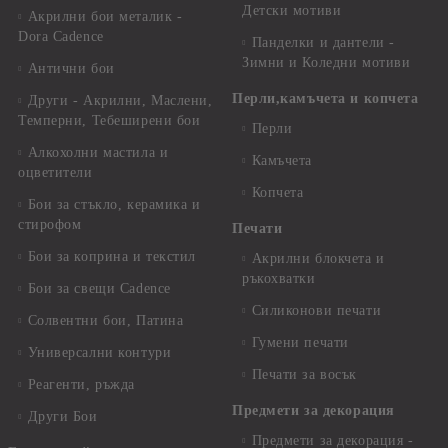
Детски мотиви
Акрилни бои металик -
Dora Cadence
Панделки и дантели -
Зимни и Коледни мотиви
Антични бои
Перли,камъчета и копчета
Други - Акрилни, Маслени,
Темперни, Тебеширени бои
Перли
Алкохолни мастила и
Камъчета
оцветители
Копчета
Бои за стъкло, керамика и
стирофом
Печати
Бои за коприна и текстил
Акрилни блокчета и
ръкохватки
Бои за свещи Cadence
Силиконови печати
Солвентни бои, Патина
Гумени печати
Универсални контури
Печати за восък
Реагенти, ръжда
Предмети за декорация
Други Бои
Предмети за декорация -