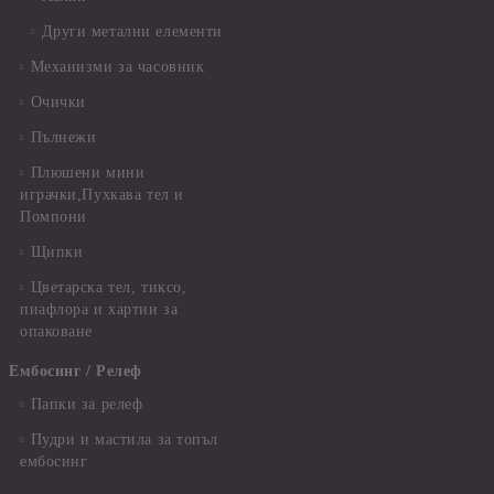
Други метални елементи
Механизми за часовник
Очички
Пълнежи
Плюшени мини
играчки,Пухкава тел и
Помпони
Щипки
Цветарска тел, тиксо,
пиафлора и хартии за
опаковане
Ембосинг / Релеф
Папки за релеф
Пудри и мастила за топъл
ембосинг