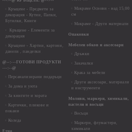
--<--@ КРЪЩЕНЕ @-->--
Макраме Основи - над 15,00
Кръщене - Предмети за
см
декорация - Кутии, Папки,
Бутилки, Книги
Макраме - Други материали
Кръщене - Елементи за
Опаковки
декорация
Мебелен обков и аксесоари
Кръщене - Хартии, картони,
данели , панделки
Дръжки
@--:---ГОТОВИ ПРОДУКТИ
Закачалки
---:--@
Крака за мебели
Персанализирани подаръци
Други аксесоари, материали
За дома и уюта
и инструменти
За книгите и хората
Моливи, маркери, химикали,
пастели и восъци
Картички, пликове и
покани
Восъци
Коледа
Маркери, флумастери,
химикали
Етно