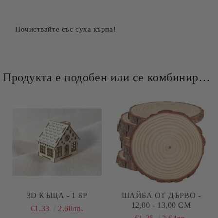
Почиствайте със суха кърпа!
Продукта е подобен или се комбинира добре и със следните продукти :
3D КЪЩА - 1 БР
ШАЙБА ОТ ДЪРВО -
12,00 - 13,00 СМ
€1.33
2.60лв.