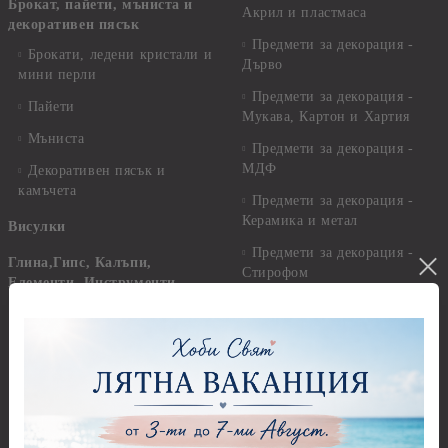
Брокат, пайети, мъниста и
Акрил и пластмаса
декоративен пясък
Предмети за декорация -
Брокати, ледени кристали и
Дърво
мини перли
Предмети за декорация -
Пайети
Мукава, Картон и Хартия
Мъниста
Предмети за декорация -
МДФ
Декоративен пясък и
камъчета
Предмети за декорация -
Керамика и метал
Висулки
Предмети за декорация -
Глина,Гипс, Калъпи,
Стирофом
Елементи, Инструменти
Предмети за декорация -
Керамична смес за отливки
Стъкло
Керамични елементи
Предмети за декорация -
Елементи от полимерна
Плат, органза, зебло,
глина и полирезин
целофан
Пластични елементи
Пънчове Перфоратори