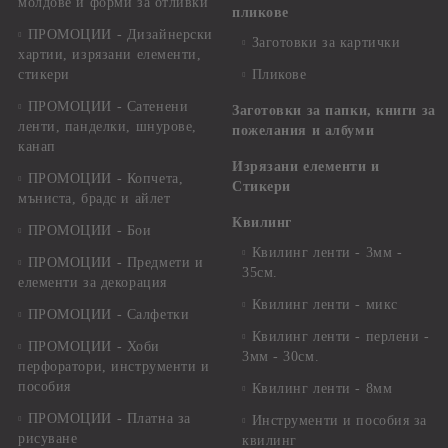
молдове и форми за отливки
пликове
ПРОМОЦИИ - Дизайнерски
Заготовки за картички
хартии, изрязани елементи,
стикери
Пликове
ПРОМОЦИИ - Сатенени
Заготовки за папки, книги за
ленти, панделки, шнурове,
пожелания и албуми
канап
Изрязани елементи и
ПРОМОЦИИ - Копчета,
Стикери
мъниста, брадс и айлет
Квилинг
ПРОМОЦИИ - Бои
Квилинг ленти - 3мм -
ПРОМОЦИИ - Предмети и
35см.
елементи за декорация
Квилинг ленти - микс
ПРОМОЦИИ - Салфетки
Квилинг ленти - перлени -
ПРОМОЦИИ - Хоби
3мм - 30см.
перфоратори, инструменти и
пособия
Квилинг ленти - 8мм
ПРОМОЦИИ - Платна за
Инструменти и пособия за
рисуване
квилинг