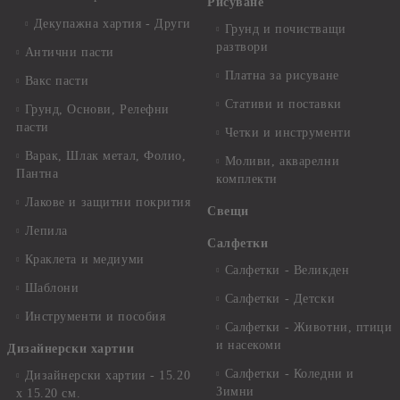
Рисуване
Декупажна хартия - Други
Грунд и почистващи
разтвори
Антични пасти
Платна за рисуване
Вакс пасти
Стативи и поставки
Грунд, Основи, Релефни
пасти
Четки и инструменти
Варак, Шлак метал, Фолио,
Моливи, акварелни
Пантна
комплекти
Лакове и защитни покрития
Свещи
Лепила
Салфетки
Краклета и медиуми
Салфетки - Великден
Шаблони
Салфетки - Детски
Инструменти и пособия
Салфетки - Животни, птици
и насекоми
Дизайнерски хартии
Салфетки - Коледни и
Дизайнерски хартии - 15.20
Зимни
х 15.20 см.