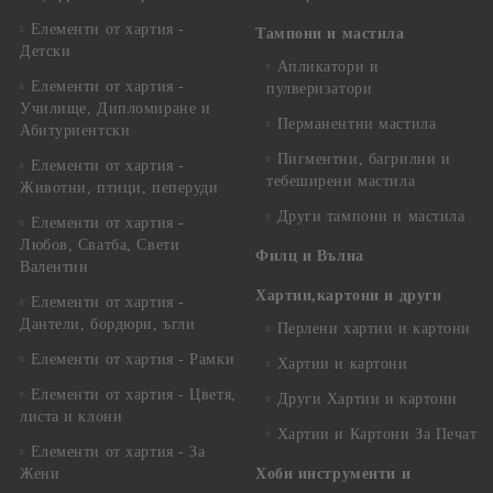
Елементи от хартия -
Тампони и мастила
Детски
Апликатори и
Елементи от хартия -
пулверизатори
Училище, Дипломиране и
Перманентни мастила
Абитуриентски
Пигментни, багрилни и
Елементи от хартия -
тебеширени мастила
Животни, птици, пеперуди
Други тампони и мастила
Елементи от хартия -
Любов, Сватба, Свети
Филц и Вълна
Валентин
Хартии,картони и други
Елементи от хартия -
Дантели, бордюри, ъгли
Перлени хартии и картони
Елементи от хартия - Рамки
Хартии и картони
Елементи от хартия - Цветя,
Други Хартии и картони
листа и клони
Хартии и Картони За Печат
Елементи от хартия - За
Жени
Хоби инструменти и