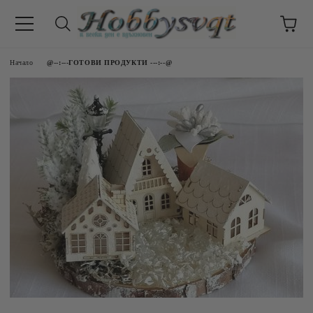
Начало
@--:---ГОТОВИ ПРОДУКТИ ---:--@