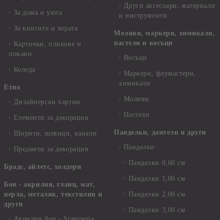
Други аксесоари, материали
За дома и уюта
и инструменти
За книгите и хората
Моливи, маркери, химикали,
пастели и восъци
Картички, пликове и
покани
Восъци
Коледа
Маркери, флумастери,
химикали
Етно
Моливи
Дизайнерски хартии
Пастели
Елементи за декорация
Панделки, дантели и други
Ширити, шевици, канапи
Панделки
Предмети за декорация
Панделки 0,60 см
Брадс, айлетс, холдери
Панделки 1,00 см
Бои - акрилни, гланц, мат,
перла, металик, текстилни и
Панделки 2,00 см
други
Панделки 3,00 см
Акрилни бои - Stamperia