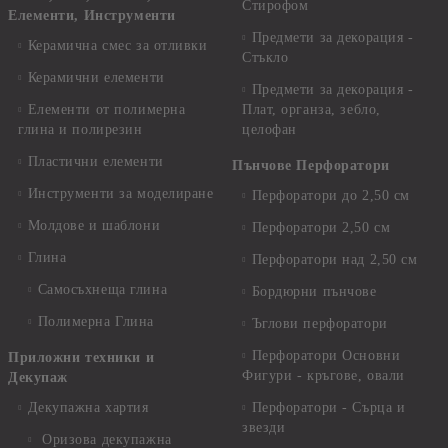
Стирофом
Елементи, Инструменти
Предмети за декорация -
Керамична смес за отливки
Стъкло
Керамични елементи
Предмети за декорация -
Елементи от полимерна
Плат, органза, зебло,
глина и полирезин
целофан
Пластични елементи
Пънчове Перфоратори
Инструменти за моделиране
Перфоратори до 2,50 см
Молдове и шаблони
Перфоратори 2,50 см
Глина
Перфоратори над 2,50 см
Самосъхнеща глина
Бордюрни пънчове
Полимерна Глина
Ъглови перфоратори
Перфоратори Основни
Приложни техники и
Фигури - кръгове, овали
Декупаж
Декупажна хартия
Перфоратори - Сърца и
звезди
Оризова декупажна