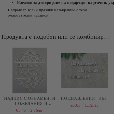
Идеални за
декориране на подаръци, картички, ук
Направете всеки празник незабравим с тези
очарователни надписи!
Продукта е подобен или се комбинира добре и със следните продукти :
НАДПИС С ОРНАМЕНТИ
ПОЗДРАВЛЕНИЯ - 3 БР.
- ПОЖЕЛАНИЯ И
€0.61
1.19лв.
ПОЗДРАВЛЕНИЯ
€1.46
2.86лв.