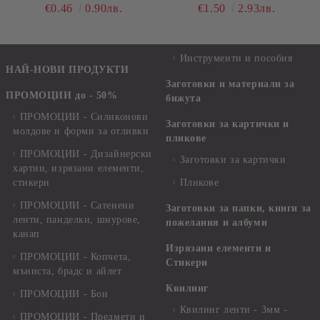
ДЕКОРАЦИЯ НА
€0.46
0.90лв.
€1.50
2.93лв.
КАРТИЧКИ И
ПОДАРЪЦИ В СТАРО
ЗЛАТО - ЧЕСТИТ
Инструменти и пособия
РОЖДЕН ДЕН - 2,20 СМ -
НАЙ-НОВИ ПРОДУКТИ
2 БР.
Заготовки и материали за
ПРОМОЦИИ до - 50%
бижута
ПРОМОЦИИ - Силиконови
Заготовки за картички и
молдове и форми за отливки
пликове
ПРОМОЦИИ - Дизайнерски
Заготовки за картички
хартии, изрязани елементи,
стикери
Пликове
ПРОМОЦИИ - Сатенени
Заготовки за папки, книги за
ленти, панделки, шнурове,
пожелания и албуми
канап
Изрязани елементи и
ПРОМОЦИИ - Копчета,
Стикери
мъниста, брадс и айлет
Квилинг
ПРОМОЦИИ - Бои
Квилинг ленти - 3мм -
ПРОМОЦИИ - Предмети и