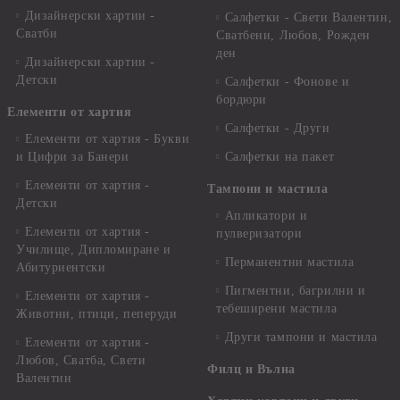
Дизайнерски хартии -
Салфетки - Свети Валентин,
Сватби
Сватбени, Любов, Рожден
ден
Дизайнерски хартии -
Детски
Салфетки - Фонове и
бордюри
Елементи от хартия
Салфетки - Други
Елементи от хартия - Букви
и Цифри за Банери
Салфетки на пакет
Елементи от хартия -
Тампони и мастила
Детски
Апликатори и
Елементи от хартия -
пулверизатори
Училище, Дипломиране и
Перманентни мастила
Абитуриентски
Пигментни, багрилни и
Елементи от хартия -
тебеширени мастила
Животни, птици, пеперуди
Други тампони и мастила
Елементи от хартия -
Любов, Сватба, Свети
Филц и Вълна
Валентин