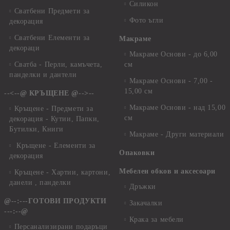
Силикон
Сватбени Предмети за
Фото ъгли
декорация
Сватбени Елементи за
Макраме
декораци
Макраме Основи - до 6,00
Сватба - Перли, камъчета,
см
панделки и дантели
Макраме Основи - 7,00 -
15,00 см
--<--@ КРЪЩЕНЕ @-->--
Макраме Основи - над 15,00
Кръщене - Предмети за
см
декорация - Кутии, Папки,
Бутилки, Книги
Макраме - Други материали
Кръщене - Елементи за
Опаковки
декорация
Мебелен обков и аксесоари
Кръщене - Хартии, картони,
данели , панделки
Дръжки
@--:---ГОТОВИ ПРОДУКТИ
Закачалки
---:--@
Крака за мебели
Персанализирани подаръци