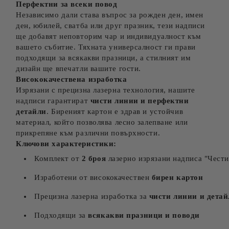
Перфектни за всеки повод
Независимо дали става въпрос за рожден ден, имен
ден, юбилей, сватба или друг празник, тези надписи
ще добавят неповторим чар и индивидуалност към
вашето събитие. Тяхната универсалност ги прави
подходящи за всякакви празници, а стилният им
дизайн ще впечатли вашите гости.
Висококачествена изработка
Изрязани с прецизна лазерна технология, нашите
надписи гарантират
чисти линии и перфектни
детайли
. Биреният картон е здрав и устойчив
материал, който позволява лесно залепване или
прикрепяне към различни повърхности.
Ключови характеристики:
Комплект от
2 броя
лазерно изрязани надписа "Чести
Изработени от висококачествен
бирен картон
Прецизна лазерна изработка за
чисти линии и дета
Подходящи за
всякакви празници и поводи