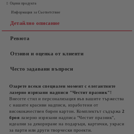
Оцени продукта
Информация за Съответствие
Детайлно описание
Ревюта
Отзиви и оценка от клиенти
Често задавани въпроси
Озарете всеки специален момент с елегантните
лазерно изрязани надписи "Честит празник"!
Внесете стил и персонализация във вашите тържества
с нашите красиви надписи, изработени от
висококачествен бирен картон. Комплектът съдържа
2
броя
лазерно изрязани надписа "Честит празник",
идеални за декориране на подаръци, картички, украси
за парти или други творчески проекти.