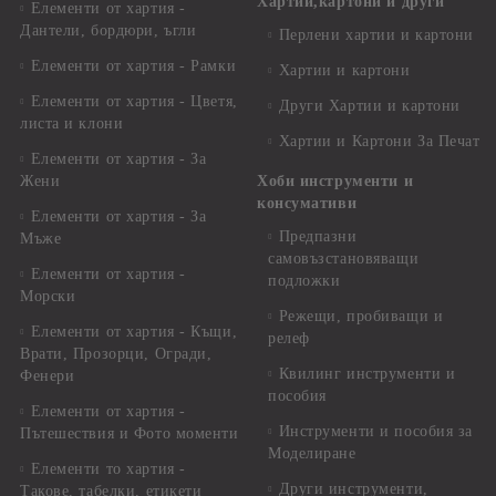
Хартии,картони и други
Елементи от хартия -
Дантели, бордюри, ъгли
Перлени хартии и картони
Елементи от хартия - Рамки
Хартии и картони
Елементи от хартия - Цветя,
Други Хартии и картони
листа и клони
Хартии и Картони За Печат
Елементи от хартия - За
Жени
Хоби инструменти и
консумативи
Елементи от хартия - За
Предпазни
Мъже
самовъзстановяващи
Елементи от хартия -
подложки
Морски
Режещи, пробиващи и
Елементи от хартия - Къщи,
релеф
Врати, Прозорци, Огради,
Квилинг инструменти и
Фенери
пособия
Елементи от хартия -
Инструменти и пособия за
Пътешествия и Фото моменти
Моделиране
Елементи то хартия -
Други инструменти,
Такове, табелки, етикети