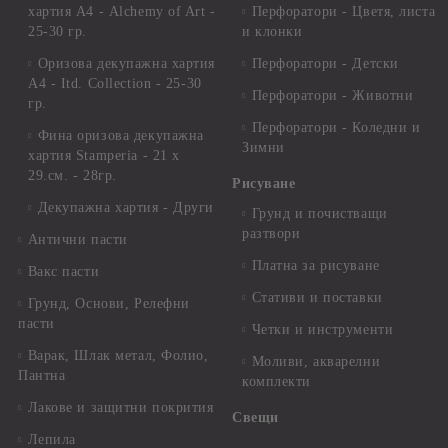
хартия А4 - Alchemy of Art -
Перфоратори - Цветя, листа
25-30 гр.
и клонки
Оризова декупажна хартия
Перфоратори - Детски
А4 - Itd. Collection - 25-30
Перфоратори - Животни
гр.
Перфоратори - Коледни и
Фина оризова декупажна
Зимни
хартия Stamperia - 21 х
29.см. - 28гр.
Рисуване
Декупажна хартия - Други
Грунд и почистващи
разтвори
Антични пасти
Платна за рисуване
Вакс пасти
Стативи и поставки
Грунд, Основи, Релефни
пасти
Четки и инструменти
Варак, Шлак метал, Фолио,
Моливи, акварелни
Пантна
комплекти
Лакове и защитни покрития
Свещи
Лепила