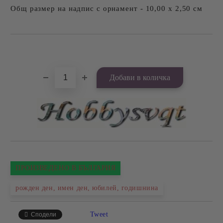
Общ размер на надпис с орнамент - 10,00 х 2,50 см
Добави в желани
ПРОИЗВЕДЕНО В БЪЛГАРИЯ
рожден ден, имен ден, юбилей, годишнина
Tweet
Сподели