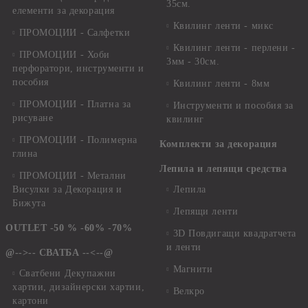
35см.
елементи за декорация
Квилинг ленти - микс
ПРОМОЦИИ - Салфетки
Квилинг ленти - перлени -
ПРОМОЦИИ - Хоби
3мм - 30см.
перфоратори, инструменти и
пособия
Квилинг ленти - 8мм
ПРОМОЦИИ - Платна за
Инструменти и пособия за
рисуване
квилинг
ПРОМОЦИИ - Полимерна
Комплекти за декорация
глина
Лепила и лепящи средства
ПРОМОЦИИ - Метални
Висулки за Декорация и
Лепила
Бижута
Лепящи ленти
OUTLET -50 % -60% -70%
3D Повдигащи квадратчета
и ленти
@-->-- СВАТБА --<--@
Магнити
Сватбени Декупажни
хартии, дизайнерски хартии,
Велкро
картони