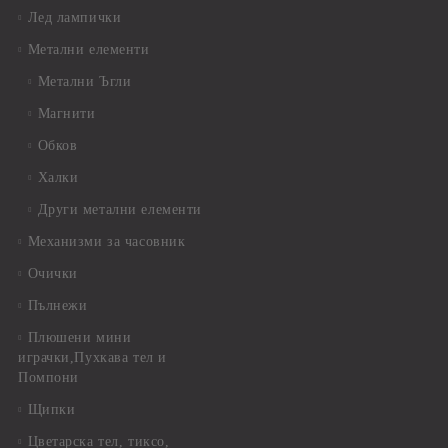
Лед лампички
Метални елементи
Метални Ъгли
Магнити
Обков
Халки
Други метални елементи
Механизми за часовник
Очички
Пълнежи
Плюшени мини
играчки,Пухкава тел и
Помпони
Щипки
Цветарска тел, тиксо,