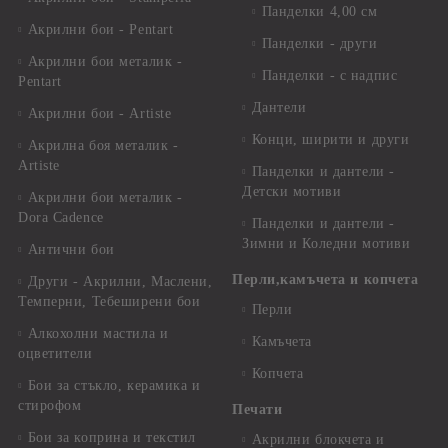
Панделки 4,00 см
Акрилни бои - Pentart
Панделки - други
Акрилни бои металик -
Панделки - с надпис
Pentart
Дантели
Акрилни бои - Artiste
Конци, ширити и други
Акрилна боя металик -
Artiste
Панделки и дантели -
Детски мотиви
Акрилни бои металик -
Dora Cadence
Панделки и дантели -
Зимни и Коледни мотиви
Антични бои
Перли,камъчета и копчета
Други - Акрилни, Маслени,
Темперни, Тебеширени бои
Перли
Алкохолни мастила и
Камъчета
оцветители
Копчета
Бои за стъкло, керамика и
стирофом
Печати
Бои за коприна и текстил
Акрилни блокчета и