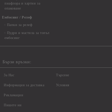
пиафлора и хартии за
опаковане
Ембосинг / Релеф
Папки за релеф
Пудри и мастила за топъл
ембосинг
Бързи връзки:
За Нас
Търсене
Информация за доставка
Условия
Рекламации
Пишете ни