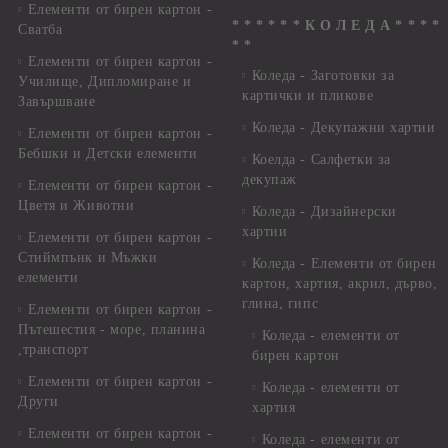
Елементи от бирен картон -
* * * * * * К О Л Е Д А * * * *
Сватба
* *
Елементи от бирен картон -
Коледа - Заготовки за
Училище, Дипломиране и
картички и пликове
Завършване
Коледа - Декупажни хартии
Елементи от бирен картон -
Бебшки и Детски елементи
Коелда - Салфетки за
декупаж
Елементи от бирен картон -
Цветя и Животни
Коледа - Дизайнерски
хартии
Елементи от бирен картон -
Стиймпънк и Мъжки
Коледа - Eлементи от бирен
елементи
картон, хартия, акрил, дърво,
глина, гипс
Елементи от бирен картон -
Пътешестия - море, планина
Коледа - елементи от
,транспорт
бирен картон
Елементи от бирен картон -
Коледа - елементи от
Други
хартия
Елементи от бирен картон -
Коледа - елементи от