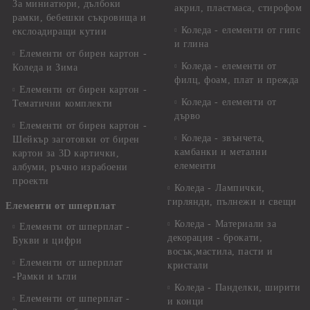
За миниатюри, дълбоки
акрил, пластмаса, стирофом
рамки, бебешки съкровища и
Коледа - елементи от гипс
екслоадиращи кутии
и глина
Елементи от бирен картон -
Коледа - елементи от
Коледа и Зима
филц, фоам, плат и прежда
Елементи от бирен картон -
Коледа - елементи от
Тематични комплекти
дърво
Елементи от бирен картон -
Коледа - звънчета,
Шейкър заготовки от бирен
камбанки и метални
картон за 3D картички,
елементи
албуми, ръчно израбоени
проекти
Коледа - Лампички,
гирлянди, пълнежи и свещи
Елементи от шперплат
Коледа - Материали за
Елементи от шперплат -
декорация - брокати,
Букви и цифри
восък,мастила, пасти и
Елементи от шперплат
кристали
-Рамки и ъгли
Коледа - Панделки, ширити
Елементи от шперплат -
и конци