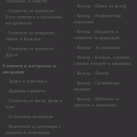
Заготовки за бижута
Коелда - Папки за релеф
Елементи от шперплат -
Коледа - Перфоратори
Етно елементи и музикални
(пънчове)
инструменти
Коледа - Предмети и
Елементи от шперплат -
елементи за декорация
Зимни и Коледни
Коледа - За опаковане
Елементи от шперплат -
Други
Коледа - Kлонки, елхички,
сушени плодове и шишарки
Елементи и материали за
декорация
Коледа - Печати
Акрил и пластмаса
Коледа - Силиконови
молдове
Дървени елементи
Коледа - Шаблони за
Елементи от филц, фоам и
декупаж и изрязване
плат
Естествени материали
Комплекти за декорации с
надписи и пожелания