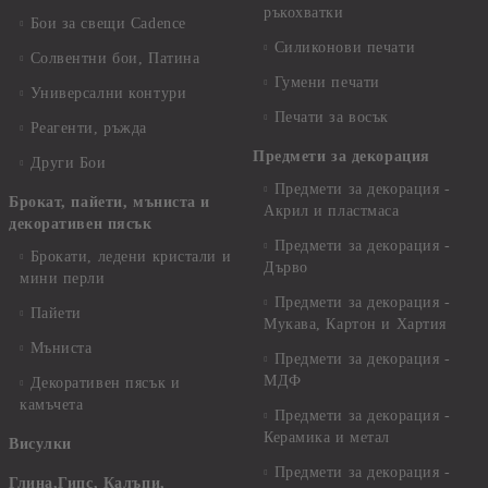
ръкохватки
Бои за свещи Cadence
Силиконови печати
Солвентни бои, Патина
Гумени печати
Универсални контури
Печати за восък
Реагенти, ръжда
Предмети за декорация
Други Бои
Предмети за декорация -
Брокат, пайети, мъниста и
Акрил и пластмаса
декоративен пясък
Предмети за декорация -
Брокати, ледени кристали и
Дърво
мини перли
Предмети за декорация -
Пайети
Мукава, Картон и Хартия
Мъниста
Предмети за декорация -
МДФ
Декоративен пясък и
камъчета
Предмети за декорация -
Керамика и метал
Висулки
Предмети за декорация -
Глина,Гипс, Калъпи,